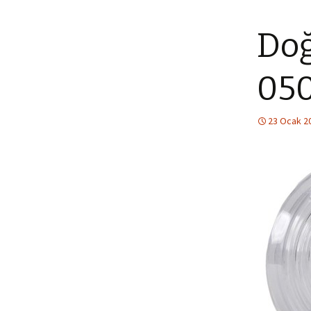
Doğ
050
23 Ocak 2