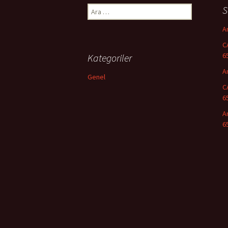
S
Arama:
A
C
6
Kategoriler
A
Genel
C
6
A
6