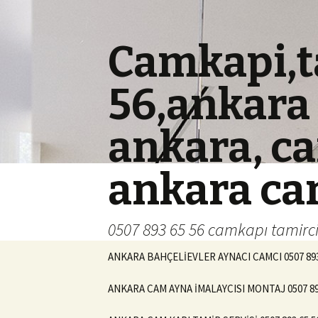
Camkapi,t
56,ankara 
ankara, ca
ankara ca
0507 893 65 56 camkapı tamir
İçeriğe geç
ANKARA BAHÇELİEVLER AYNACI CAMCI 0507 893 6
ANKARA CAM AYNA İMALAYCISI MONTAJ 0507 89