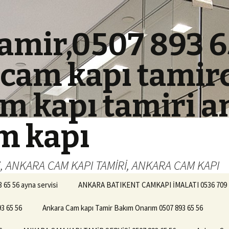
amir,0507 893 6
cam kapı tamirc
m kapı tamiri a
m kapı
ci, ANKARA CAM KAPI TAMİRİ, ANKARA CAM KAPI
5 56 ayna servisi
ANKARA BATIKENT CAMKAPI İMALATI 0536 709 
3 65 56
Ankara Cam kapı Tamir Bakım Onarım 0507 893 65 56