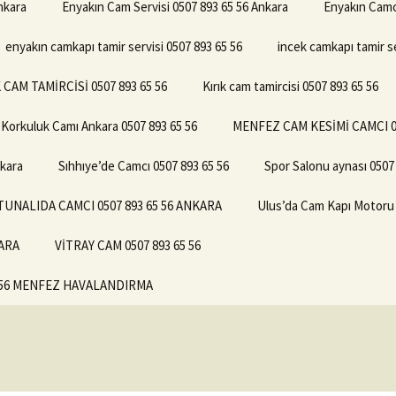
nkara
Enyakın Cam Servisi 0507 893 65 56 Ankara
Enyakın Camc
enyakın camkapı tamir servisi 0507 893 65 56
incek camkapı tamir se
 CAM TAMİRCİSİ 0507 893 65 56
Kırık cam tamircisi 0507 893 65 56
Korkuluk Camı Ankara 0507 893 65 56
MENFEZ CAM KESİMİ CAMCI 0
nkara
Sıhhıye’de Camcı 0507 893 65 56
Spor Salonu aynası 0507
TUNALIDA CAMCI 0507 893 65 56 ANKARA
Ulus’da Cam Kapı Motoru 
KARA
VİTRAY CAM 0507 893 65 56
5 56 MENFEZ HAVALANDIRMA