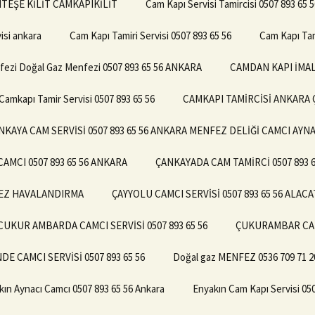
ENTEŞE KİLİT CAMKAPIKİLİT
Cam Kapı Servisi Tamircisi 0507 893 65
isi ankara
Cam Kapı Tamiri Servisi 0507 893 65 56
Cam Kapı Tam
ezi Doğal Gaz Menfezi 0507 893 65 56 ANKARA
CAMDAN KAPI İMALA
Camkapı Tamir Servisi 0507 893 65 56
CAMKAPI TAMİRCİSİ ANKARA Ç
NKAYA CAM SERVİSİ 0507 893 65 56 ANKARA MENFEZ DELİĞİ CAMCI AYNA
AMCI 0507 893 65 56 ANKARA
ÇANKAYADA CAM TAMİRCİ 0507 893 
NFEZ HAVALANDIRMA
ÇAYYOLU CAMCI SERVİSİ 0507 893 65 56 ALAC
CUKUR AMBARDA CAMCI SERVİSİ 0507 893 65 56
ÇUKURAMBAR CAMC
E CAMCI SERVİSİ 0507 893 65 56
Doğal gaz MENFEZ 0536 709 71 
kın Aynacı Camcı 0507 893 65 56 Ankara
Enyakın Cam Kapı Servisi 05