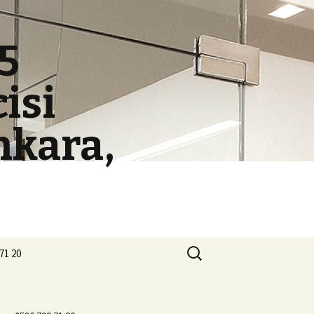
5
isi
nkara,
Arama:
71 20