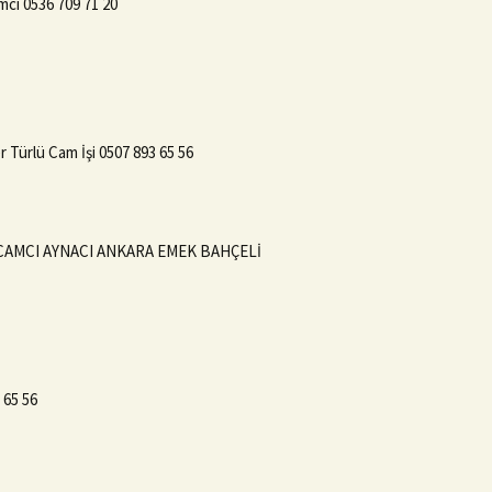
cı 0536 709 71 20
 Türlü Cam İşi 0507 893 65 56
CAMCI AYNACI ANKARA EMEK BAHÇELİ
65 56